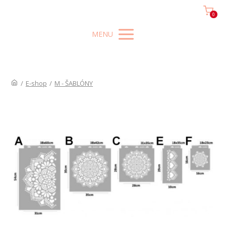
0
MENU
/
E-shop
/
M - ŠABLÓNY