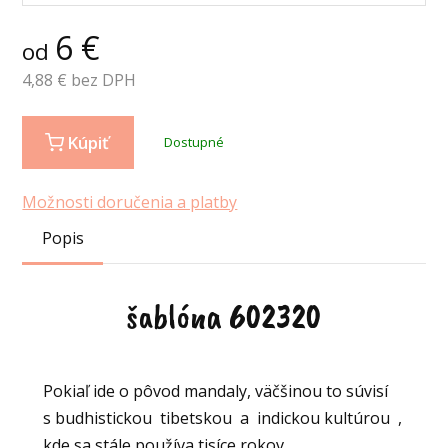
6
€
od
4,88
€ bez DPH
Kúpiť
Dostupné
Možnosti doručenia a platby
Popis
šablóna 602320
Pokiaľ ide o pôvod mandaly, väčšinou to súvisí
s budhistickou tibetskou a indickou kultúrou ,
kde sa stále používa tisíce rokov