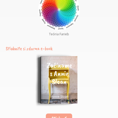
Teória Farieb
Stiahnite si zdarma e-book
Začíname
s Annie
Sloan
Annie Sloan