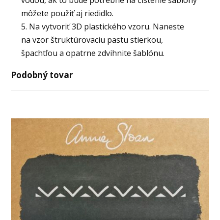
vodou, ak to bude potrebné na čistenie šablóny
môžete použiť aj riedidlo.
5. Na vytvoriť 3D plastického vzoru. Naneste
na vzor štruktúrovaciu pastu stierkou,
špachtľou a opatrne zdvihnite šablónu.
Podobný tovar