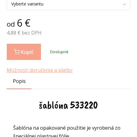
Vyberte variantu
6
€
od
4,88
€ bez DPH
Kúpiť
Dostupné
Možnosti doručenia a platby
Popis
šablóna 533220
Šablóna na opakované použitie je vyrobená zo
špeciálnej plastovej fólie.