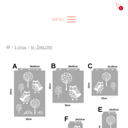
0
MENU
/
E-shop
/
M - ŠABLÓNY