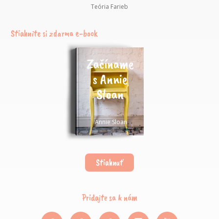
Teória Farieb
Stiahnite si zdarma e-book
Začíname
s Annie
Sloan
Annie Sloan
Stiahnuť
Pridajte sa k nám