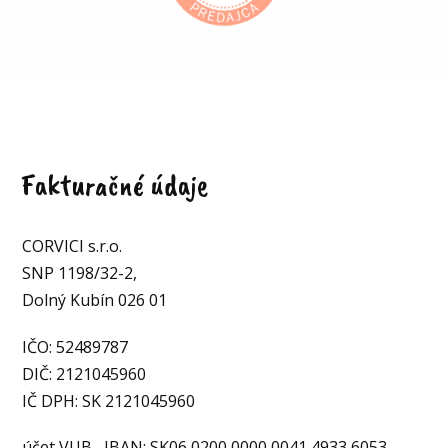
Fakturačné údaje
CORVICI s.r.o.
SNP 1198/32-2,
Dolný Kubín 026 01
IČO: 52489787
DIČ: 2121045960
IČ DPH: SK 2121045960
účet VUB, IBAN: SK06 0200 0000 0041 4933 6053