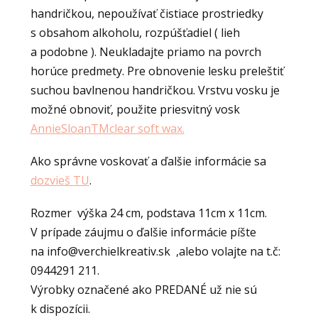
handričkou, nepoužívať čistiace prostriedky
s obsahom alkoholu, rozpúšťadiel ( lieh
a podobne ). Neukladajte priamo na povrch
horúce predmety. Pre obnovenie lesku preleštiť
suchou bavlnenou handričkou. Vrstvu vosku je
možné obnoviť, použite priesvitný vosk
AnnieSloanTMclear soft wax.
Ako správne voskovať a ďalšie informácie sa
dozvieš TU
.
Rozmer výška 24 cm, podstava 11cm x 11cm.
V prípade záujmu o ďalšie informácie píšte
na info@verchielkreativ.sk ,alebo volajte na t.č:
0944291 211.
Výrobky označené ako PREDANÉ už nie sú
k dispozícii.