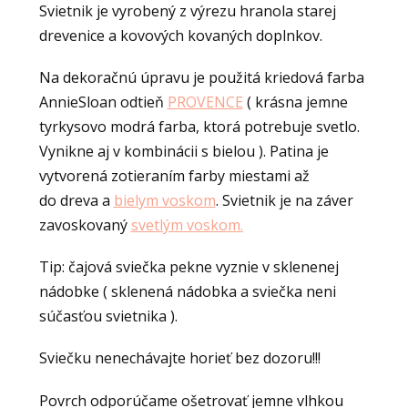
Svietnik je vyrobený z výrezu hranola starej
drevenice a kovových kovaných doplnkov.
Na dekoračnú úpravu je použitá kriedová farba
AnnieSloan odtieň
PROVENCE
( krásna jemne
tyrkysovo modrá farba, ktorá potrebuje svetlo.
Vynikne aj v kombinácii s bielou ). Patina je
vytvorená zotieraním farby miestami až
do dreva a
bielym voskom
. Svietnik je na záver
zavoskovaný
svetlým voskom.
Tip: čajová sviečka pekne vyznie v sklenenej
nádobke ( sklenená nádobka a sviečka neni
súčasťou svietnika ).
Sviečku nenechávajte horieť bez dozoru!!!
Povrch odporúčame ošetrovať jemne vlhkou