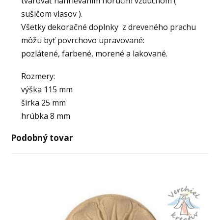
tvarovať nahrievaním horúcim vzduchom (
sušičom vlasov ).
Všetky dekoračné doplnky z dreveného prachu
môžu byť povrchovo upravované:
pozlátené, farbené, morené a lakované.
Rozmery:
výška 115 mm
šírka 25 mm
hrúbka 8 mm
Podobný tovar