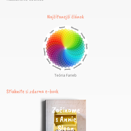
Najčítanejší článok
Teória Farieb
Stiahnite si zdarma e-book
Začíname
s Annie
Sloan