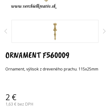
ORNAMENT F560009
Ornament, výlisok z dreveného prachu. 115x25mm
2
€
1,63
€ bez DPH