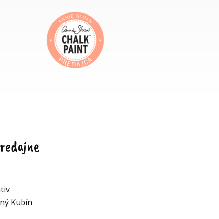
redajne
tiv
lný Kubín