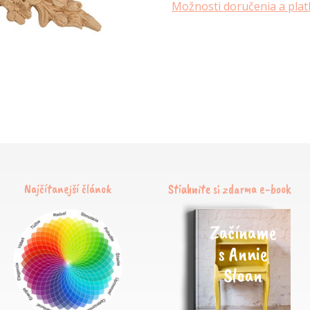
Možnosti doručenia a plat
Najčítanejší článok
Stiahnite si zdarma e-book
Začíname
s Annie
Sloan