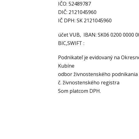
IČO: 52489787
DIČ: 2121045960
IČ DPH: SK 2121045960
účet VUB, IBAN: SK06 0200 0000 0
BIC,SWIFT :
Podnikateľ je evidovaný na Okres
Kubíne
odbor živnostenského podnikania
č. živnostenského registra
Som platcom DPH.