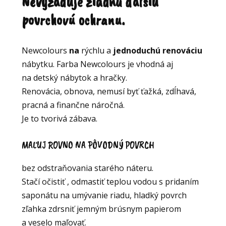
Nevyžaduje žiadnu ďalšiu
povrchovú ochranu.
Newcolours
na
rýchlu a
jednoduchú renováciu
nábytku. Farba Newcolours je vhodná aj
na detský nábytok a hračky.
Renovácia, obnova, nemusí byť ťažká, zdĺhavá,
pracná a finančne náročná.
Je to tvorivá zábava.
MAĽUJ ROVNO NA PÔVODNÝ POVRCH
bez odstraňovania starého náteru.
Stačí očistiť , odmastiť teplou vodou s pridaním
saponátu na umývanie riadu, hladký povrch
zľahka zdrsniť jemným brúsnym papierom
a veselo maľovať.