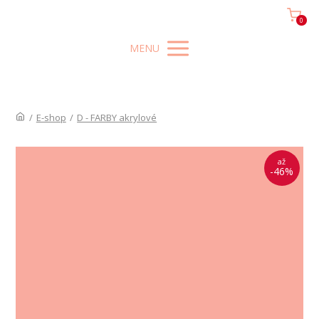
0
MENU
/
E-shop
/
D - FARBY akrylové
až
-46%