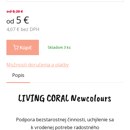
od
8,20
€
5
€
od
4,07
€ bez DPH
Kúpiť
Skladom 3 ks
Možnosti doručenia a platby
Popis
LIVING CORAL Newcolours
Podpora bezstarostnej činnosti, uchýlenie sa
k vrodenej potrebe radostného