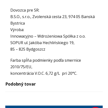
Dovozca pre SR:
B.S.O., s.r.o., Zvolenská cesta 23, 974 05 Banská
Bystrica
Výroba:
Innowacyjno – Wdrożeniowa Spółka z o.o.
SOPUR ul. Jakóba Hechlińskiego 19,
85 – 825 Bydgoszcz
Farba spĺňa podmienky podľa smernice
2010/75/EU,
koncentrácia V.O.C. 6,72 g/L pri 20°C.
Podobný tovar