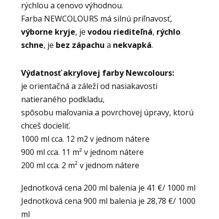
rýchlou a cenovo výhodnou.
Farba NEWCOLOURS má silnú priľnavosť,
výborne kryje
, je
vodou riediteľná
,
rýchlo
schne
, je
bez zápachu
a
nekvapká
.
Výdatnosť akrylovej farby Newcolours:
je orientačná a záleží od nasiakavosti
natieraného podkladu,
spôsobu maľovania a povrchovej úpravy, ktorú
chceš docieliť.
1000 ml cca. 12 m2 v jednom nátere
900 ml cca. 11 m² v jednom nátere
200 ml cca. 2 m² v jednom nátere
Jednotková cena 200 ml balenia je 41 €/ 1000 ml
Jednotková cena 900 ml balenia je 28,78 €/ 1000
ml