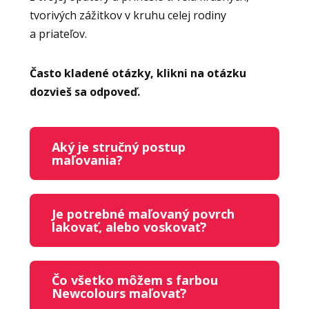
tvorivých zážitkov v kruhu celej rodiny
a priateľov.
Často kladené otázky, klikni na otázku
dozvieš sa odpoveď.
Aký je stručný postup
maľovania?
Je potrebné maľovaný povrch
lakovať, alebo voskovať?
Čo všetko môžem s farbou
Newcolours maľovať?