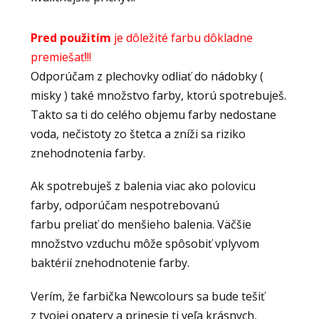
Pred použitím
je dôležité farbu dôkladne
premiešať!!!
Odporúčam z plechovky odliať do nádobky (
misky ) také množstvo farby, ktorú spotrebuješ.
Takto sa ti do celého objemu farby nedostane
voda, nečistoty zo štetca a zníži sa riziko
znehodnotenia farby.
Ak spotrebuješ z balenia viac ako polovicu
farby, odporúčam nespotrebovanú
farbu preliať do menšieho balenia. Väčšie
množstvo vzduchu môže spôsobiť vplyvom
baktérií znehodnotenie farby.
Verím, že farbička Newcolours sa bude tešiť
z tvojej opatery a prinesie ti veľa krásnych,