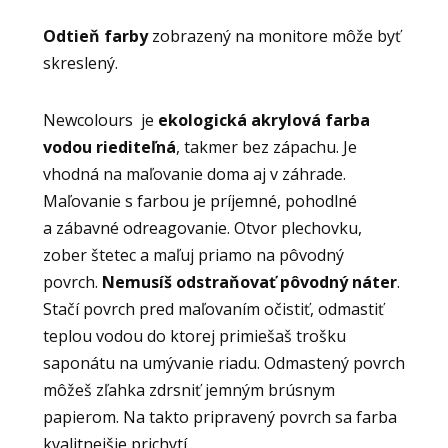
Odtieň farby
zobrazený na monitore môže byť
skreslený.
Newcolours je
ekologická akrylová farba
vodou riediteľná
, takmer bez zápachu. Je
vhodná na maľovanie doma aj v záhrade.
Maľovanie s farbou je príjemné, pohodlné
a zábavné odreagovanie. Otvor plechovku,
zober štetec a maľuj priamo na pôvodný
povrch.
Nemusíš odstraňovať pôvodný náter
.
Stačí povrch pred maľovaním očistiť, odmastiť
teplou vodou do ktorej primiešaš trošku
saponátu na umývanie riadu. Odmastený povrch
môžeš zľahka zdrsniť jemným brúsnym
papierom. Na takto pripravený povrch sa farba
kvalitnejšie prichytí.