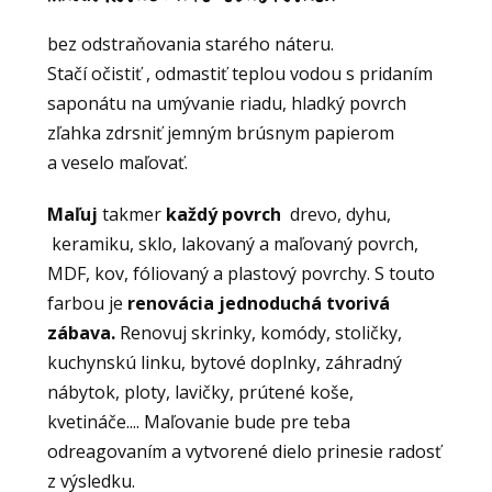
bez odstraňovania starého náteru.
Stačí očistiť , odmastiť teplou vodou s pridaním
saponátu na umývanie riadu, hladký povrch
zľahka zdrsniť jemným brúsnym papierom
a veselo maľovať.
Maľuj
takmer
každý povrch
drevo, dyhu,
keramiku, sklo, lakovaný a maľovaný povrch,
MDF, kov, fóliovaný a plastový povrchy. S touto
farbou je
renovácia jednoduchá tvorivá
zábava.
Renovuj skrinky, komódy, stoličky,
kuchynskú linku, bytové doplnky, záhradný
nábytok, ploty, lavičky, prútené koše,
kvetináče.... Maľovanie bude pre teba
odreagovaním a vytvorené dielo prinesie radosť
z výsledku.