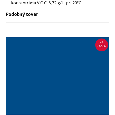
koncentrácia V.O.C. 6,72 g/L pri 20°C.
Podobný tovar
až
až
až
až
až
až
až
až
až
až
až
až
-46%
-39%
-39%
-46%
-15%
-39%
-39%
-51%
-46%
-46%
-46%
-46%