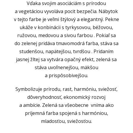
Vďaka svojim asociáciám s prírodou
a vegetáciou vyvoláva pocit bezpečia. Nábytok
v tejto farbe je veľmi štýlový a elegantný. Pekne
ukáže v konbinácii s tyrkysovou, béžovou,
ružovou, medovou a sivou farbou . Pokiaľ sa
do zelenej pridáva tmavomodrá farba, stáva sa
studenšou, napätejšou, tvrdšou . Pridaním
jasnej žltej sa vytvára opačný efekt, zelená sa
stáva uvoľnenejšou, mäkšou
a prispôsobivejšou.
Symbolizuje prírodu, rast, harmóniu, sviežosť,
dôveryhodnosť, ekonomický rozvoj
a ambície. Zelená sa všeobecne vníma ako
príjemná farba spojená s harmóniou,
mladosťou, sviežosťou.