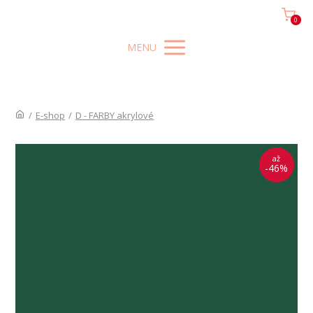
0
MENU
/
E-shop
/
D - FARBY akrylové
až
-46%