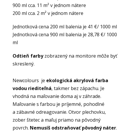
900 ml cca. 11 m² v jednom nátere
200 ml cca. 2 m² v jednom nátere
Jednotková cena 200 ml balenia je 41 €/ 1000 ml
Jednotková cena 900 ml balenia je 28,78 €/ 1000
ml
Odtieň farby
zobrazený na monitore môže byť
skreslený.
Newcolours je
ekologická akrylová farba
vodou riediteľná
, takmer bez zápachu. Je
vhodná na maľovanie doma aj v záhrade.
Maľovanie s farbou je príjemné, pohodlné
a zábavné odreagovanie. Otvor plechovku,
zober štetec a maľuj priamo na pôvodný
povrch.
Nemusíš odstraňovať pôvodný náter
.