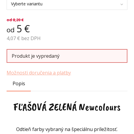
Vyberte variantu
od
8,20
€
5
€
od
4,07
€ bez DPH
Produkt je vypredaný
Možnosti doručenia a platby
Popis
FĽAŠOVÁ ZELENÁ Newcolours
Odtieň farby vybraný na špeciálnu príležitosť.