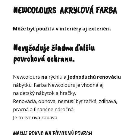
NEWCOLOURS AKRYLOVÁ FARBA
Môže byť použitá v interiéry aj exteriéri.
Nevyžaduje žiadnu ďalšiu
povrchovú ochranu.
Newcolours
na
rýchlu a
jednoduchú renováciu
nábytku. Farba Newcolours je vhodná aj
na detský nábytok a hračky.
Renovácia, obnova, nemusí byť ťažká, zdĺhavá,
pracná a finančne náročná.
Je to tvorivá zábava.
MAĽUJ ROVNO NA PÔVODNÝ POVRCH