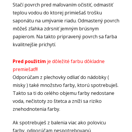
Stačí povrch pred maľovaním očistiť, odmastiť
teplou vodou do ktorej primiešaš trošku
saponátu na umývanie riadu. Odmastený povrch
môžeš zľahka zdrsniť jemným brúsnym
papierom. Na takto pripravený povrch sa farba
kvalitnejšie prichytí.
Pred použitím
je dôležité farbu dôkladne
premiešať!!!
Odporúčam z plechovky odliať do nádobky (
misky ) také množstvo farby, ktorú spotrebuješ.
Takto sa ti do celého objemu farby nedostane
voda, nečistoty zo štetca a zníži sa riziko
znehodnotenia farby.
Ak spotrebuješ z balenia viac ako polovicu
farby, odporúčam nespotrebovanú