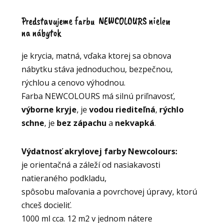
Predstavujeme farbu NEWCOLOURS nielen
na nábytok
je krycia, matná, vďaka ktorej sa obnova
nábytku stáva jednoduchou, bezpečnou,
rýchlou a cenovo výhodnou.
Farba NEWCOLOURS má silnú priľnavosť,
výborne kryje
, je
vodou riediteľná
,
rýchlo
schne
, je
bez zápachu
a
nekvapká
.
Výdatnosť akrylovej farby Newcolours:
je orientačná a záleží od nasiakavosti
natieraného podkladu,
spôsobu maľovania a povrchovej úpravy, ktorú
chceš docieliť.
1000 ml cca. 12 m2 v jednom nátere