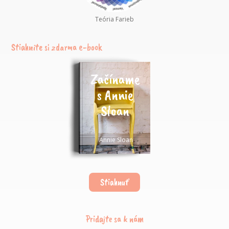
Teória Farieb
Stiahnite si zdarma e-book
Začíname
s Annie
Sloan
Annie Sloan
Stiahnuť
Pridajte sa k nám