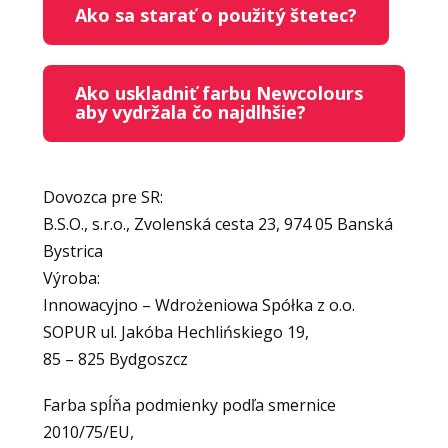
Ako sa starať o použitý štetec?
Ako uskladniť farbu Newcolours
aby vydržala čo najdlhšie?
Dovozca pre SR:
B.S.O., s.r.o., Zvolenská cesta 23, 974 05 Banská
Bystrica
Výroba:
Innowacyjno – Wdrożeniowa Spółka z o.o.
SOPUR ul. Jakóba Hechlińskiego 19,
85 – 825 Bydgoszcz
Farba spĺňa podmienky podľa smernice
2010/75/EU,