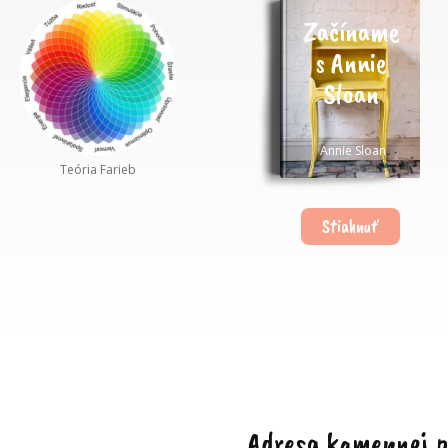
Začíname
s Annie
Sloan
Annie Sloan
Teória Farieb
Stiahnuť
Adresa kamennej p