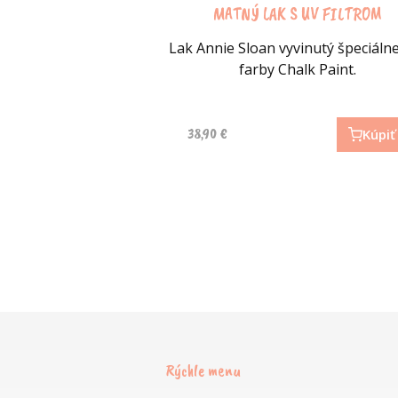
SVETLÝ VOSK - CLEAR SOFT WA
MATNÝ LAK S UV FILTROM
Lak Annie Sloan vyvinutý špeciáln
Svetlý vosk je úplne bezfarebný
takmer bez zápachu.
farby Chalk Paint.
38,90
10,90
€
€
Kúpiť
Kúpiť
od
Rýchle menu