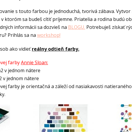
vanie s touto farbou je jednoduchá, tvorivá zábava. Vytvor s
v ktoróm sa budeš cítiť príjemne. Priatelia a rodina budú ob
ladných informácii sa dozvieš na
BLOGU.
Potrebuješ získať rý
u? Prihlás sa na
workshop!
sob ako vidieť
reálny odtieň farby.
ovej farby
Annie Sloan:
m2 v jednom nátere
m2 v jednom nátere
vej farby je orientačná a záleží od nasiakavosti natieranéh
ky.