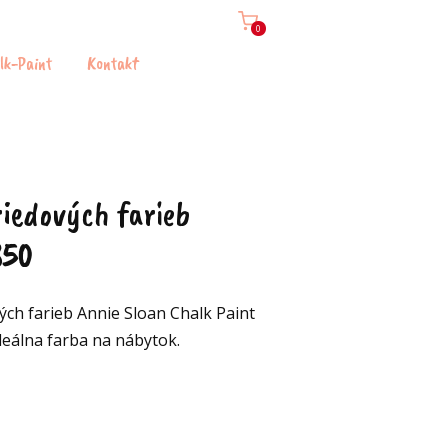
0
lk-Paint
Kontakt
edových farieb
850
ých farieb Annie Sloan Chalk Paint
Ideálna farba na nábytok.