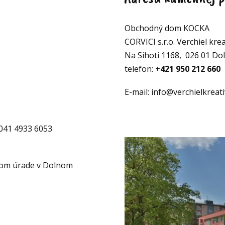
Obchodný dom KOCKA
CORVICI s.r.o. Verchiel krea
Na Sihoti 1168, 026 01 Do
telefon: +
421 950 212 660
E-mail: info@verchielkreati
041 4933 6053
nom úrade v Dolnom