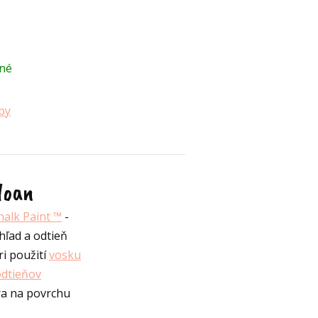
né
by
loan
halk Paint ™
-
hľad a odtieň
ri použití
vosku
odtieňov
ára na povrchu