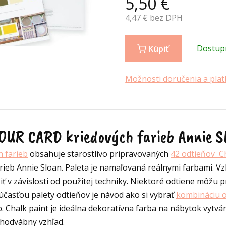
5,50
€
4,47
€ bez DPH
Kúpiť
Dostup
Možnosti doručenia a plat
OUR CARD kriedových farieb Annie S
h farieb
obsahuje starostlivo pripravovaných
42 odtieňov C
rieb Annie Sloan. Paleta je namaľovaná reálnymi farbami. Vz
iť v závislosti od použitej techniky. Niektoré odtiene môžu p
účasťou palety odtieňov je návod ako si vybrať
kombináciu 
b. Chalk paint je ideálna dekoratívna farba na nábytok vytv
 hodvábny vzhľad.