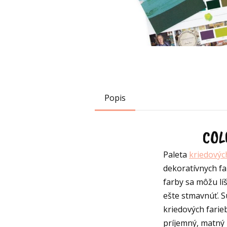
Popis
COL
Paleta
kriedovýc
dekoratívnych fa
farby sa môžu líš
ešte stmavnúť. S
kriedových farie
príjemný, matný