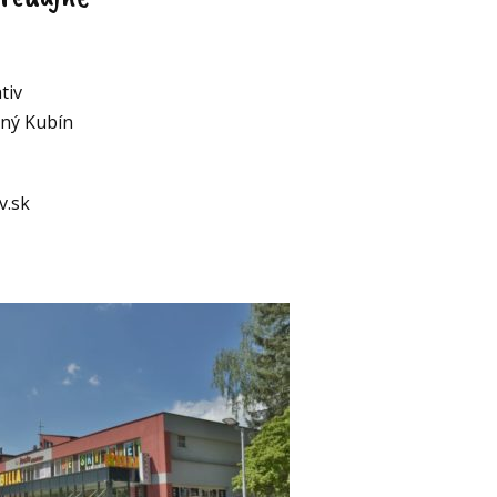
tiv
lný Kubín
v.sk