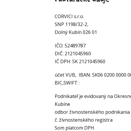
CORVICI s.r.o.
SNP 1198/32-2,
Dolný Kubín 026 01
IČO: 52489787
DIČ: 2121045960
IČ DPH: SK 2121045960
účet VUB, IBAN: SK06 0200 0000 0
BIC,SWIFT :
Podnikateľ je evidovaný na Okres
Kubíne
odbor živnostenského podnikania
č. živnostenského registra
Som platcom DPH.