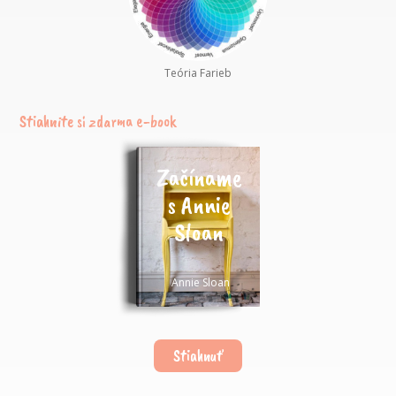
Teória Farieb
Stiahnite si zdarma e-book
Začíname
s Annie
Sloan
Annie Sloan
Stiahnuť