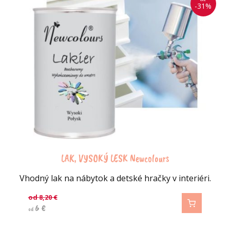
-31%
LAK, VYSOKÝ LESK Newcolours
Vhodný lak na nábytok a detské hračky v interiéri.
od
8,20
€
6
€
od