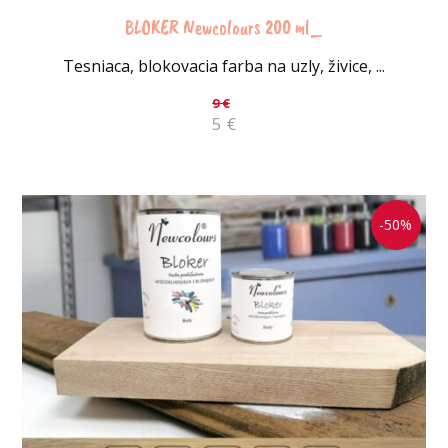
BLOKER Newcolours 200 ml_
Tesniaca, blokovacia farba na uzly, živice, ...
9
€
5
€
-50%