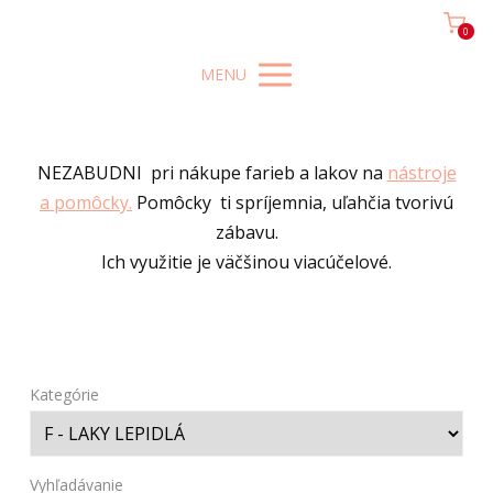
0
MENU
NEZABUDNI pri nákupe farieb a lakov na
nástroje
a pomôcky.
Pomôcky ti spríjemnia, uľahčia tvorivú
zábavu.
Ich využitie je väčšinou viacúčelové.
Kategórie
Vyhľadávanie