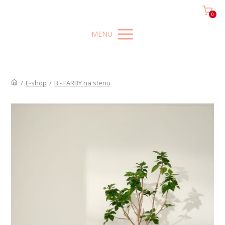
0
MENU
/
E-shop
/
B - FARBY na stenu