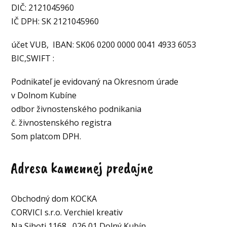
DIČ: 2121045960
IČ DPH: SK 2121045960
účet VUB, IBAN: SK06 0200 0000 0041 4933 6053
BIC,SWIFT :
Podnikateľ je evidovaný na Okresnom úrade
v Dolnom Kubíne
odbor živnostenského podnikania
č. živnostenského registra
Som platcom DPH.
Adresa kamennej predajne
Obchodný dom KOCKA
CORVICI s.r.o. Verchiel kreativ
Na Sihoti 1168, 026 01 Dolný Kubín