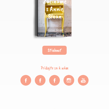
Začíname
s Annie
Sloan
Annie Sloan
Stiahnuť
Pridajte sa k nám