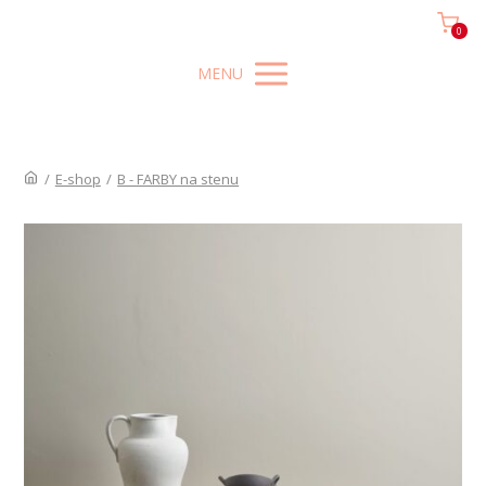
0
MENU
/
E-shop
/
B - FARBY na stenu