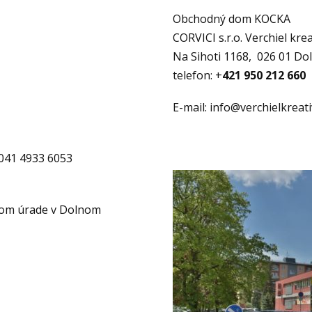
Obchodný dom KOCKA
CORVICI s.r.o. Verchiel krea
Na Sihoti 1168, 026 01 Do
telefon: +
421 950 212 660
E-mail: info@verchielkreati
041 4933 6053
nom úrade v Dolnom