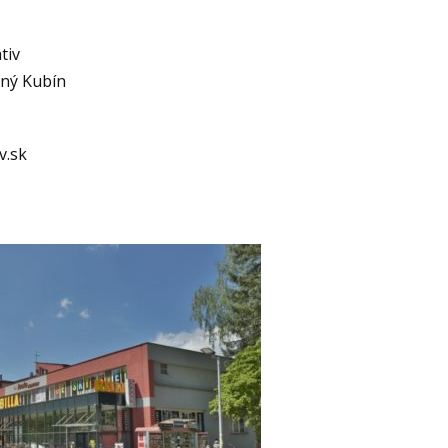
tiv
lný Kubín
v.sk