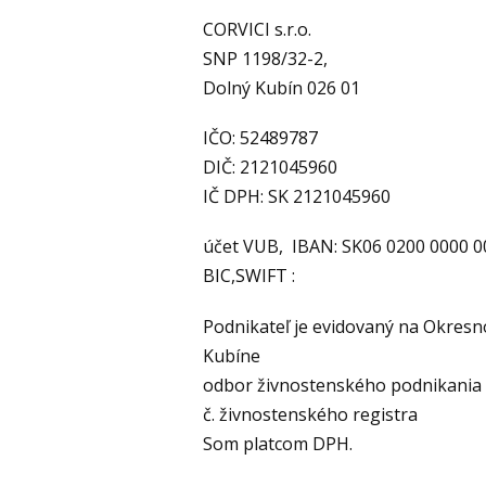
CORVICI s.r.o.
SNP 1198/32-2,
Dolný Kubín 026 01
IČO: 52489787
DIČ: 2121045960
IČ DPH: SK 2121045960
účet VUB, IBAN: SK06 0200 0000 0
BIC,SWIFT :
Podnikateľ je evidovaný na Okres
Kubíne
odbor živnostenského podnikania
č. živnostenského registra
Som platcom DPH.