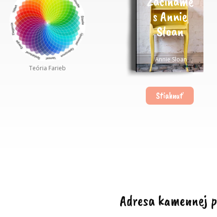
Začíname
s Annie
Sloan
Annie Sloan
Teória Farieb
Stiahnuť
Adresa kamennej p