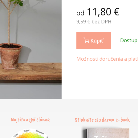
11,80
€
od
9,59
€ bez DPH
Kúpiť
Dostup
Možnosti doručenia a plat
Najčítanejší článok
Stiahnite si zdarma e-book