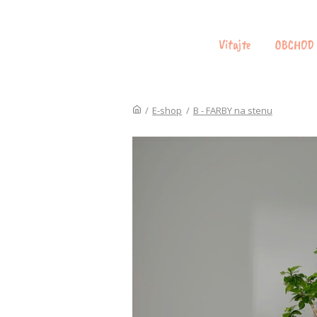
Vitajte
OBCHOD
/
E-shop
/
B - FARBY na stenu