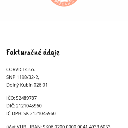
Fakturačné údaje
CORVICI s.r.o.
SNP 1198/32-2,
Dolný Kubín 026 01
IČO: 52489787
DIČ: 2121045960
IČ DPH: SK 2121045960
účet VUB, IBAN: SK06 0200 0000 0041 4933 6053