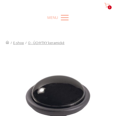
0
MENU
/
E-shop
/
O - ÚCHYTKY keramické