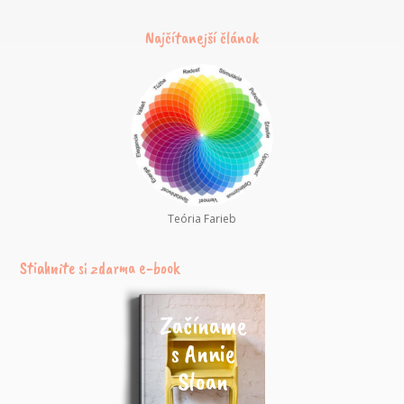
Najčítanejší článok
Teória Farieb
Stiahnite si zdarma e-book
Začíname
s Annie
Sloan