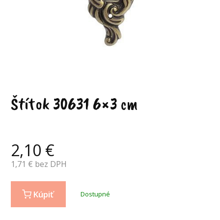
Štítok 30631 6×3 cm
2,10
€
1,71
€ bez DPH
Kúpiť
Dostupné