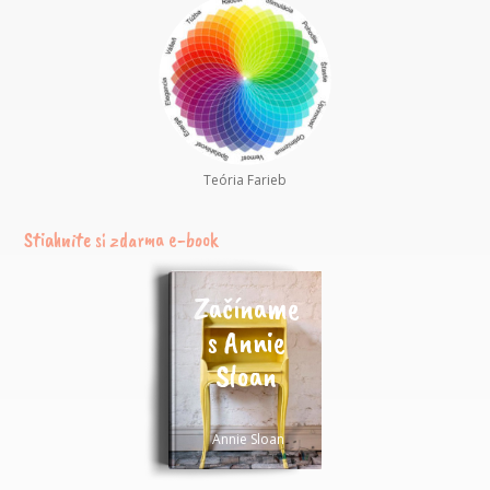
Teória Farieb
Stiahnite si zdarma e-book
Začíname
s Annie
Sloan
Annie Sloan