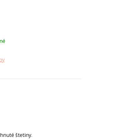
né
by
ihnuté štetiny.