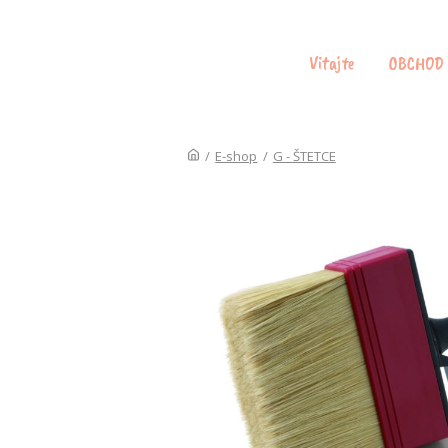
Vitajte
OBCHOD
/
E-shop
/
G - ŠTETCE