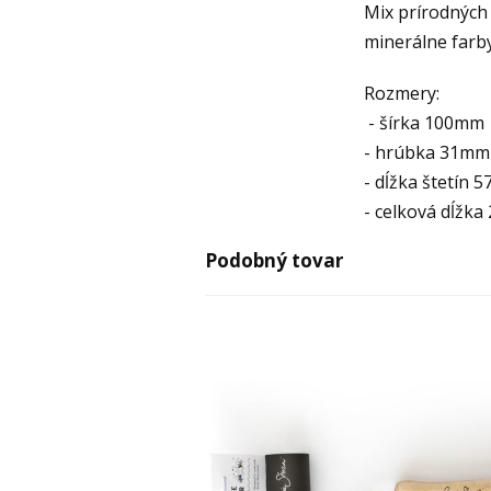
Mix prírodných a
minerálne farby
Rozmery:
- šírka 100mm
- hrúbka 31mm
- dĺžka štetín 
- celková dĺžk
Podobný tovar