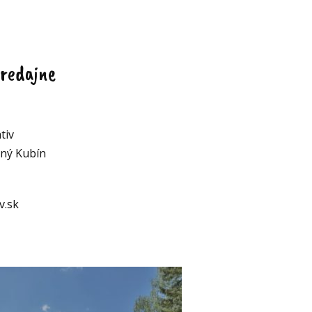
redajne
tiv
lný Kubín
v.sk