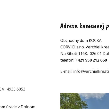
Adresa kamennej p
Obchodný dom KOCKA
CORVICI s.r.o. Verchiel krea
Na Sihoti 1168, 026 01 Do
telefon: +
421 950 212 660
E-mail: info@verchielkreati
041 4933 6053
nom úrade v Dolnom