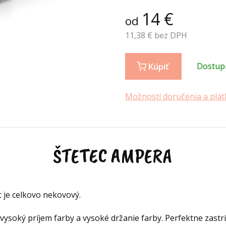
14
€
od
11,38
€ bez DPH
Kúpiť
Dostup
Možnosti doručenia a plat
ŠTETEC AMPERA
c je celkovo nekovový.
i vysoký príjem farby a vysoké držanie farby. Perfektne zastr