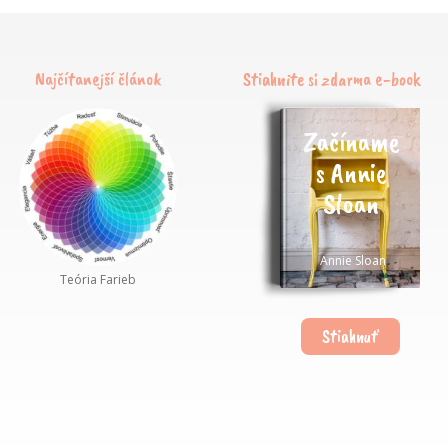
Najčítanejší článok
Stiahnite si zdarma e-book
Začíname
s Annie
Sloan
Annie Sloan
Teória Farieb
Stiahnuť