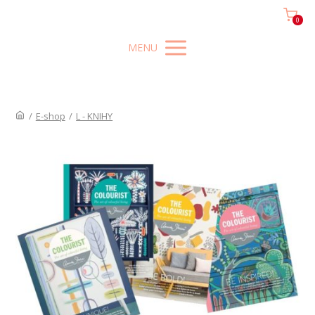
0
MENU
/
E-shop
/
L - KNIHY