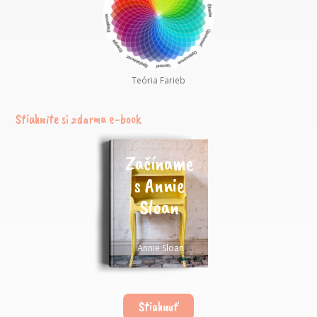
Teória Farieb
Stiahnite si zdarma e-book
Začíname
s Annie
Sloan
Annie Sloan
Stiahnuť