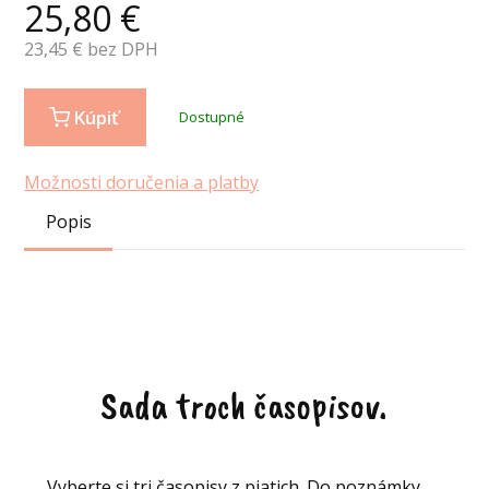
25,80
€
23,45
€ bez DPH
Kúpiť
Dostupné
Možnosti doručenia a platby
Popis
Sada troch časopisov.
Vyberte si tri časopisy z piatich. Do poznámky