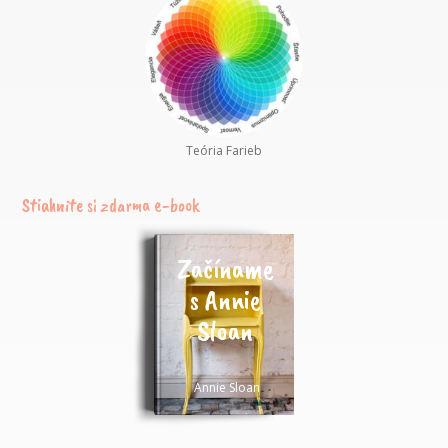
Teória Farieb
Stiahnite si zdarma e-book
Začíname
s Annie
Sloan
Annie Sloan