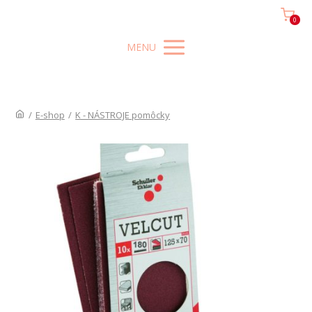
0
MENU
/
E-shop
/
K - NÁSTROJE pomôcky