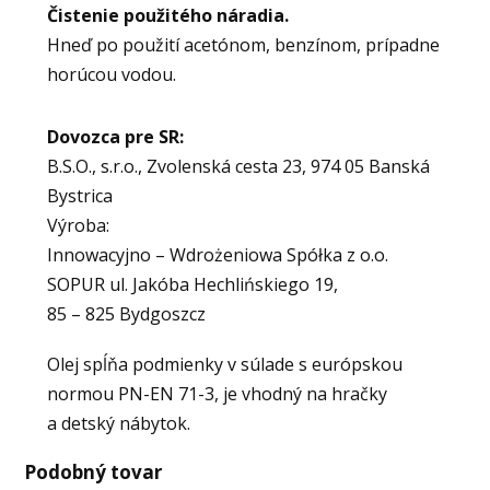
Čistenie použitého náradia.
Hneď po použití acetónom, benzínom, prípadne
horúcou vodou.
Dovozca pre SR:
B.S.O., s.r.o., Zvolenská cesta 23, 974 05 Banská
Bystrica
Výroba:
Innowacyjno – Wdrożeniowa Spółka z o.o.
SOPUR ul. Jakóba Hechlińskiego 19,
85 – 825 Bydgoszcz
Olej spĺňa podmienky v súlade s európskou
normou PN-EN 71-3, je vhodný na hračky
a detský nábytok.
Podobný tovar