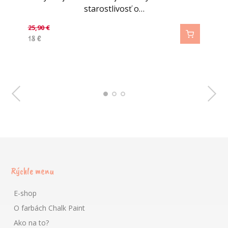
starostlivosť o…
starostlivosť o…
starostlivosť o…
25,90
25,90
od
8,20
€
€
€
18
18
6
€
€
€
od
Rýchle menu
E-shop
O farbách Chalk Paint
Ako na to?