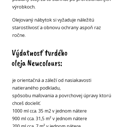
výrobkoch.
Olejovaný nábytok si vyžaduje náležitú
starostlivosť a obnovu ochrany aspoň raz
ročne.
Výdatnosť tvrdého
oleja Newcolours:
je orientačná a záleží od nasiakavosti
natieraného podkladu,
spôsobu maľovania a povrchovej úpravy ktorú
chceš docieliť.
1000 ml cca. 35 m2 v jednom nátere
900 ml cca. 31,5 m² v jednom nátere
200 ml cca. 7 m² v jednom nátere