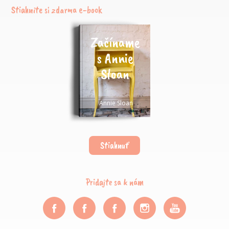
Stiahnite si zdarma e-book
Začíname
s Annie
Sloan
Annie Sloan
Stiahnuť
Pridajte sa k nám