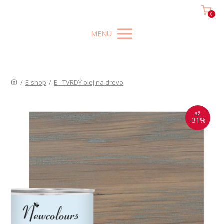
0
MENU
/
E-shop
/
E - TVRDÝ olej na drevo
až
-31%