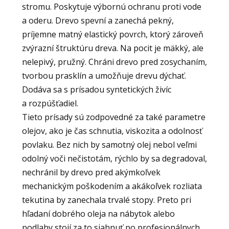
stromu. Poskytuje výbornú ochranu proti vode
a oderu. Drevo spevní a zanechá pekný,
príjemne matný elastický povrch, ktorý zároveň
zvýrazní štruktúru dreva. Na pocit je mäkký, ale
nelepivý, pružný. Chráni drevo pred zosychaním,
tvorbou prasklín a umožňuje drevu dýchať.
Dodáva sa s prísadou syntetických živíc
a rozpúšťadiel.
Tieto prísady sú zodpovedné za také parametre
olejov, ako je čas schnutia, viskozita a odolnosť
povlaku. Bez nich by samotný olej nebol veľmi
odolný voči nečistotám, rýchlo by sa degradoval,
nechránil by drevo pred akýmkoľvek
mechanickým poškodením a akákoľvek rozliata
tekutina by zanechala trvalé stopy. Preto pri
hľadaní dobrého oleja na nábytok alebo
podlahy stojí za to siahnuť po profesionálnych