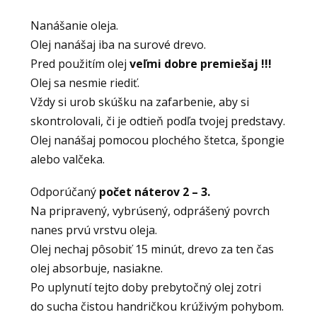
Nanášanie oleja.
Olej nanášaj iba na surové drevo.
Pred použitím olej
veľmi dobre premiešaj !!!
Olej sa nesmie riediť.
Vždy si urob skúšku na zafarbenie, aby si
skontrolovali, či je odtieň podľa tvojej predstavy.
Olej nanášaj pomocou plochého štetca, špongie
alebo valčeka.
Odporúčaný
počet náterov 2 – 3.
Na pripravený, vybrúsený, odprášený povrch
nanes prvú vrstvu oleja.
Olej nechaj pôsobiť 15 minút, drevo za ten čas
olej absorbuje, nasiakne.
Po uplynutí tejto doby prebytočný olej zotri
do sucha čistou handričkou krúživým pohybom.