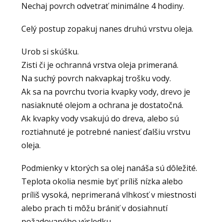
Nechaj povrch odvetrať minimálne 4 hodiny.
Celý postup zopakuj nanes druhú vrstvu oleja.
Urob si skúšku.
Zisti či je ochranná vrstva oleja primeraná.
Na suchý povrch nakvapkaj trošku vody.
Ak sa na povrchu tvoria kvapky vody, drevo je
nasiaknuté olejom a ochrana je dostatočná.
Ak kvapky vody vsakujú do dreva, alebo sú
roztiahnuté je potrebné naniesť ďalšiu vrstvu
oleja.
Podmienky v ktorých sa olej nanáša sú dôležité.
Teplota okolia nesmie byť príliš nízka alebo
príliš vysoká, neprimeraná vlhkosť v miestnosti
alebo prach ti môžu brániť v dosiahnutí
požadovaného výsledku.