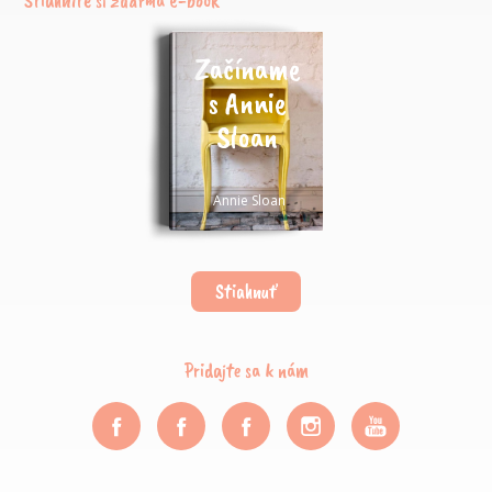
Stiahnite si zdarma e-book
Začíname
s Annie
Sloan
Annie Sloan
Stiahnuť
Pridajte sa k nám