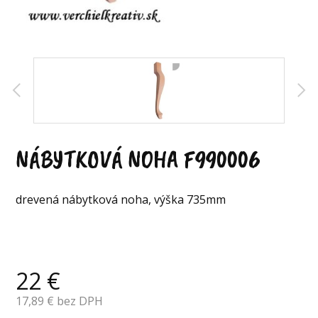
NÁBYTKOVÁ NOHA F990006
drevená nábytková noha, výška 735mm
22
€
17,89
€ bez DPH