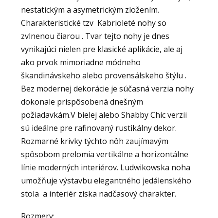
nestatickým a asymetrickým zložením.
Charakteristické tzv Kabrioleté nohy so
zvlnenou čiarou . Tvar tejto nohy je dnes
vynikajúci nielen pre klasické aplikácie, ale aj
ako prvok mimoriadne módneho
škandinávskeho alebo provensálskeho štýlu .
Bez modernej dekorácie je súčasná verzia nohy
dokonale prispôsobená dnešným
požiadavkám.V bielej alebo Shabby Chic verzii
sú ideálne pre rafinovaný rustikálny dekor.
Rozmarné krivky týchto nôh zaujímavým
spôsobom prelomia vertikálne a horizontálne
línie moderných interiérov. Ludwikowska noha
umožňuje výstavbu elegantného jedálenského
stola a interiér získa nadčasový charakter.
Rozmery: