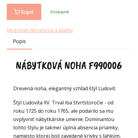
Kúpiť
Dostupné
Možnosti doručenia a platby
Popis
NÁBYTKOVÁ NOHA F990006
Drevená noha, elegantný vzhľad štýl Ľudovít.
Štýl Ľudovíta XV. Trval iba štvrťstoročie - od
roku 1725 do roku 1765, ale podarilo sa mu
ovplyvniť nábytkárske umenie. Dominantou
tohto štýlu je takmer úplná absencia priamky,
namiesto ktorej boli zavedené krivky s ľahkým,