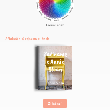
Teória Farieb
Stiahnite si zdarma e-book
Začíname
s Annie
Sloan
Annie Sloan
Stiahnuť